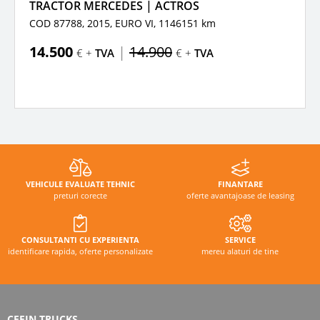
TRACTOR MERCEDES | ACTROS
COD 87788, 2015,
EURO VI,
1146151 km
14.500
|
14.900
€ +
TVA
€ +
TVA
VEHICULE EVALUATE TEHNIC
FINANTARE
preturi corecte
oferte avantajoase de leasing
CONSULTANTI CU EXPERIENTA
SERVICE
identificare rapida, oferte personalizate
mereu alaturi de tine
CEFIN TRUCKS