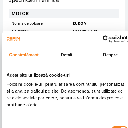
MOTOR
Norma de poluare
EURO VI
Tip motor
OM471LA.6-15
Tip combustibil
DIESEL
Cutie de viteze
AUTOMATA 12
Cilindree cmc
12809.0
Consimțământ
Detalii
Despre
Putere motor cp
420
SASIU
Acest site utilizează cookie-uri
Folosim cookie-uri pentru afisarea continutului personalizat
Masa maxima autorizata kg
18000
si a analiza traficul pe site. De asemenea, sunt utilizate de
Masa proprie kg
7938
retelele sociale partenere, pentru a va informa despre cele
Anvelope
50% 315/60R22,5;50%
295/60R22,5
mai bune oferte.
Axe
4X2
Ampatament mm
3590
Selecția
Frane fata
DISK