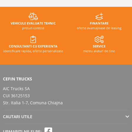
VEHICULE EVALUATE TEHNIC
FINANTARE
preturi corecte
oferte avantajoase de leasing
CONSULTANTI CU EXPERIENTA
SERVICE
identificare rapida, oferte personalizate
mereu alaturi de tine
CEFIN TRUCKS
AIC Trucks SA
CUI 36125153
Str. Italia 1-7, Comuna Chiajna
CAUTARI UTILE
URMARITI-NE SI PE: