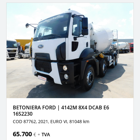
BETONIERA FORD | 4142M 8X4 DCAB E6
16S2230
COD 87762, 2021,
EURO VI,
81048 km
65.700
€ +
TVA