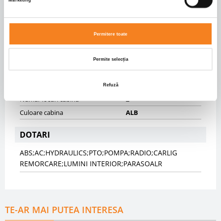
Marketing
CAROSERIE
Tip caroserie
Mixer
Permitere toate
Info caroserie
LIEBHERR
Permite selecția
CABINA
Tip cabina
SHORT
Refuză
Numar locuri cabina
2
Culoare cabina
ALB
DOTARI
ABS;AC;HYDRAULICS;PTO;POMPA;RADIO;CARLIG
REMORCARE;LUMINI INTERIOR;PARASOALR
TE-AR MAI PUTEA INTERESA