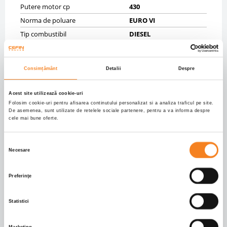
Putere motor cp
430
Norma de poluare
EURO VI
Tip combustibil
DIESEL
Cutie de viteze
AUTOMATA 12
Cilindree cmc
10677.0
Consimțământ
Detalii
Despre
SASIU
Acest site utilizează cookie-uri
Masa maxima autorizata kg
32000
Folosim cookie-uri pentru afisarea continutului personalizat si a analiza traficul pe site.
De asemenea, sunt utilizate de retelele sociale partenere, pentru a va informa despre
Masa proprie kg
19000
cele mai bune oferte.
Anvelope
90% 315/80R22,5;30%
315/80R22,5;10%
Selecția
315/80R22,5;40%
Necesare
315/80R22,5
consimțământului
Axe
8X4
Preferinţe
Frane fata
DISK
Frane spate
DRUM
Statistici
Suspensii fata
SPRING
Suspensii spate
SPRING