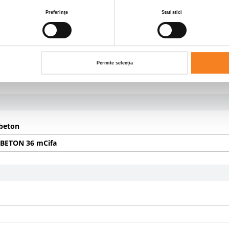
Preferinţe
Statistici
Permite selecția
beton
BETON 36 mCifa