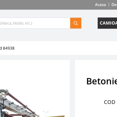
Acasa
De
CAMIOA
od 84938
Betoni
COD 