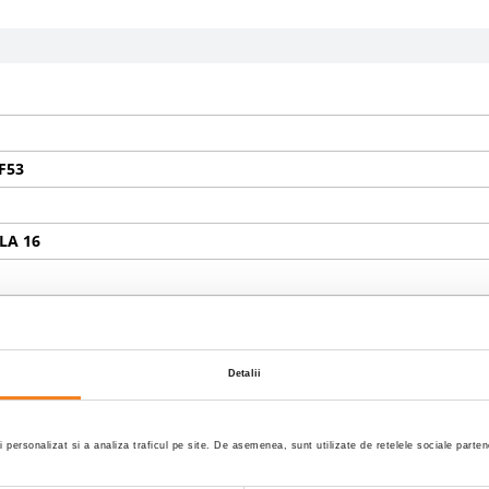
I
F53
A 16
Detalii
i personalizat si a analiza traficul pe site. De asemenea, sunt utilizate de retelele sociale part
/80R22,5;80% 315/80R22,5;80% 315/80R22,5