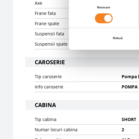
Axe
6X4
Selecția
Necesare
consimțământului
Frane fata
DISK
Frane spate
DRUM
Suspensii fata
SPRING
Refuză
Suspensii spate
SPRING
CAROSERIE
Tip caroserie
Pompa 
Info caroserie
POMPA 
CABINA
Tip cabina
SHORT
Numar locuri cabina
2