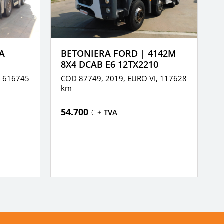
A
BETONIERA FORD | 4142M
B
8X4 DCAB E6 12TX2210
A
,
616745
COD 87749, 2019,
EURO VI,
117628
C
km
k
54.700
9
€ +
TVA