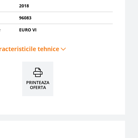
2018
96083
e
EURO VI
racteristicile tehnice
PRINTEAZA
OFERTA