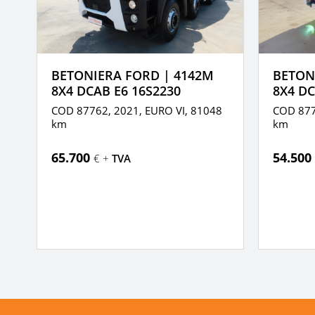
BETONIERA FORD | 4142M
BETON
8X4 DCAB E6 16S2230
8X4 DC
2
COD 87762, 2021,
EURO VI,
81048
COD 877
km
km
65.700
54.500
€ +
TVA