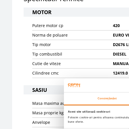
MOTOR
Putere motor cp
420
Norma de poluare
EURO V
Tip motor
D2676 L
Tip combustibil
DIESEL
Cutie de viteze
MANUAL
Cilindree cmc
12419.0
SASIU
Consimțământ
Masa maxima autorizata kg
28000
Masa proprie kg
22350
Acest site utilizează cookie-uri
Folosim cookie-uri pentru afisarea continutulu
Anvelope
70% 315
bune oferte.