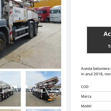
Ac
T
Acesta betoniera 
in anul 2018, no
COD
Marca
Model