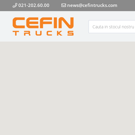
021-202.60.00
news@cefintrucks.com