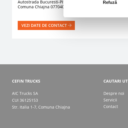
Autostrada Bucuresti-Pitesti, Km 13,2 Str. Italia 1-7,
Refuză
Comuna Chiajna 077040, Jud. Ilfov
VEZI DATE DE CONTACT
CEFIN TRUCKS
CAUTARI UT
AIC Trucks SA
Despre noi
Servicii
CUI 36125153
Contact
Str. Italia 1-7, Comuna Chiajna