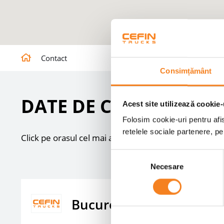
Contact
Consimțământ
DATE DE CONTACT
Acest site utilizează cookie-
Folosim cookie-uri pentru afis
retelele sociale partenere, p
Click pe orasul cel mai apropiat de tine ca sa vezi da
Selecția
Necesare
consimțământului
Bucuresti