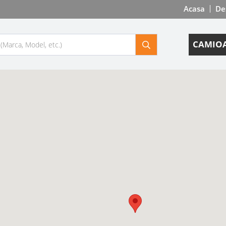
Acasa
De
CAMIOA