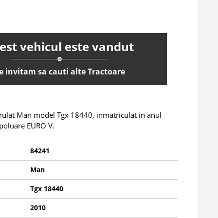
est vehicul este vandut
e invitam sa cauti alte Tractoare
 rulat Man model Tgx 18440, inmatriculat in anul
poluare EURO V.
84241
Man
Tgx 18440
2010