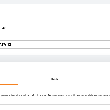
LF40
TA 12
Detalii
/70R22,5;20% 315/70R22,5
i personalizat si a analiza traficul pe site. De asemenea, sunt utilizate de retelele sociale part