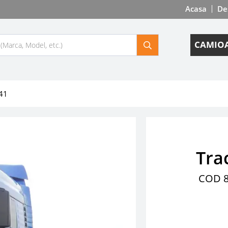
Acasa
De
CAMIOA
41
Tra
COD 8