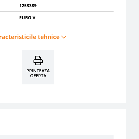
1253389
e
EURO V
racteristicile tehnice
PRINTEAZA
OFERTA