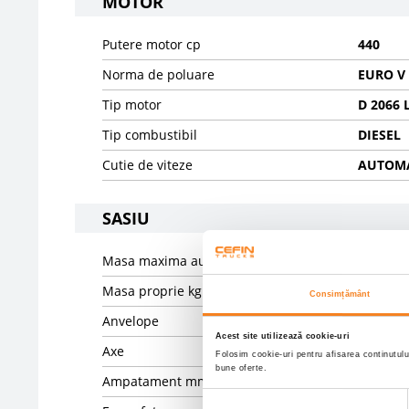
MOTOR
Putere motor cp
440
Norma de poluare
EURO V
Tip motor
D 2066 
Tip combustibil
DIESEL
Cutie de viteze
AUTOMA
SASIU
Masa maxima autorizata kg
18000
Masa proprie kg
7875
Consimțământ
Anvelope
40% 315
Acest site utilizează cookie-uri
Axe
4X2
Folosim cookie-uri pentru afisarea continutulu
bune oferte.
Ampatament mm
3700
Selecția