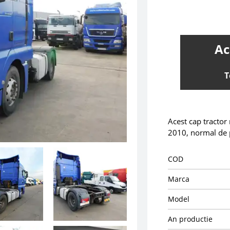
Ac
T
Acest cap tractor
2010, normal de 
COD
Marca
Model
An productie