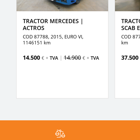
TRACTOR MERCEDES |
TRACT
ACTROS
SCAB E
59
COD 87788, 2015,
EURO VI,
COD 877
1146151 km
km
14.500
14.900
37.500
|
€ +
TVA
€ +
TVA