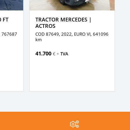
0 FT
TRACTOR MERCEDES |
T
ACTROS
,
767687
COD 87649, 2022,
EURO VI,
641096
C
km
k
41.700
4
€ +
TVA