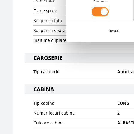
Frane fata
DISK
Necesare
consimțământului
Frane spate
DISK
Suspensii fata
SPRING
Suspensii spate
PNEUMA
Refuză
Inaltime cuplare mm
1150
CAROSERIE
Tip caroserie
Autotra
CABINA
Tip cabina
LONG
Numar locuri cabina
2
Culoare cabina
ALBAST