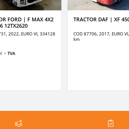
OR FORD | F MAX 4X2
TRACTOR DAF | XF 45
6 12TX2620
31, 2022,
EURO VI,
334128
COD 87706, 2017,
EURO VI
km
€ +
TVA