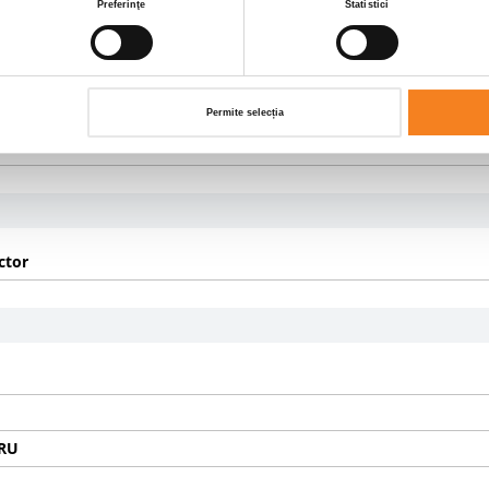
Preferinţe
Statistici
TIC
Permite selecția
ctor
RU