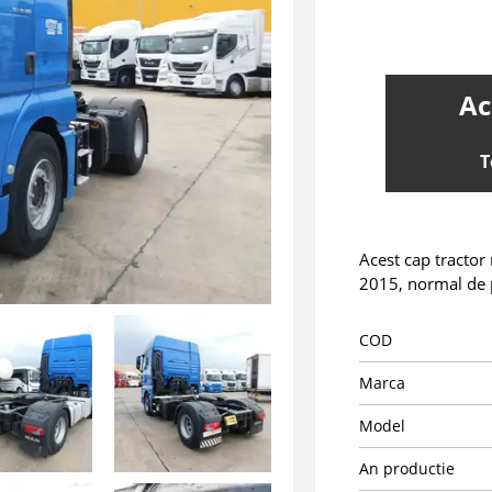
Ac
T
Acest cap tractor
2015, normal de 
COD
Marca
Model
An productie