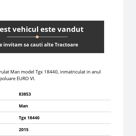
est vehicul este vandut
e invitam sa cauti alte Tractoare
 rulat Man model Tgx 18440, inmatriculat in anul
poluare EURO VI.
83853
Man
Tgx 18440
2015