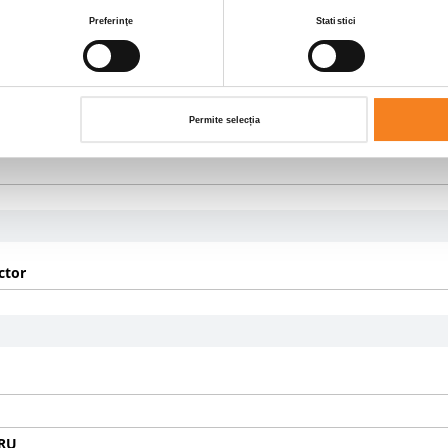
Preferinţe
Statistici
Permite selecția
TIC
ctor
RU