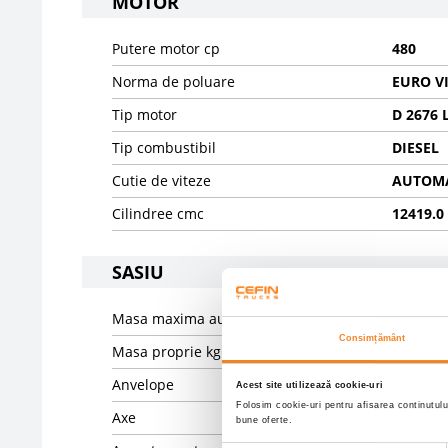
MOTOR
Putere motor cp
480
Norma de poluare
EURO V
Tip motor
D 2676 
Tip combustibil
DIESEL
Cutie de viteze
AUTOMA
Cilindree cmc
12419.0
SASIU
Masa maxima autorizata kg
18000
Consimțământ
Masa proprie kg
8125
Anvelope
30% 385
Acest site utilizează cookie-uri
Folosim cookie-uri pentru afisarea continutulu
Axe
4X2
bune oferte.