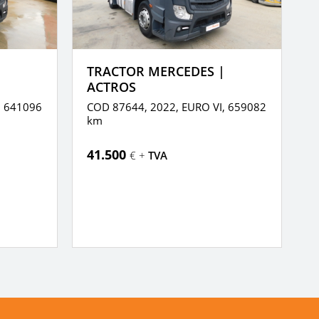
|
TRACTOR MERCEDES |
T
ACTROS
S
,
641096
COD 87644, 2022,
EURO VI,
659082
C
km
k
41.500
3
€ +
TVA