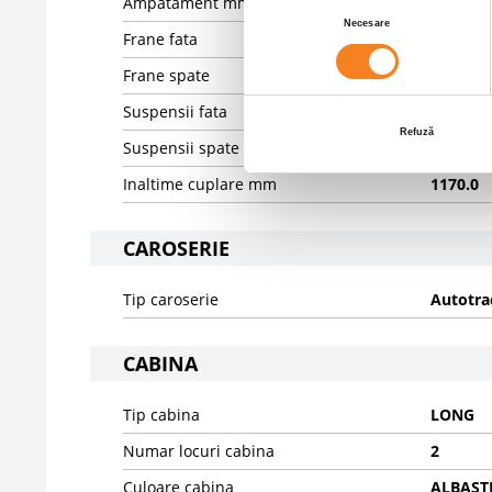
Ampatament mm
3800
Selecția
Necesare
consimțământului
Frane fata
DISK
Frane spate
DISK
Suspensii fata
SPRING
Refuză
Suspensii spate
PNEUMA
Inaltime cuplare mm
1170.0
CAROSERIE
Tip caroserie
Autotra
CABINA
Tip cabina
LONG
Numar locuri cabina
2
Culoare cabina
ALBAST