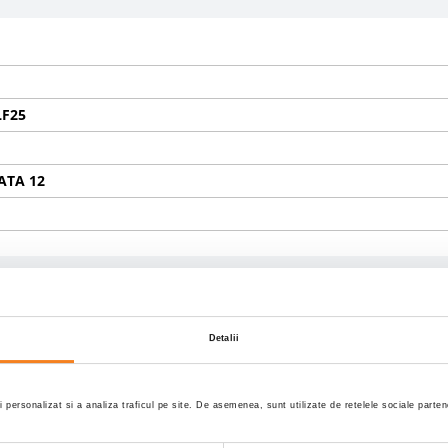
I
LF25
TA 12
Detalii
/65R22,5;10% 315/80R22,5
i personalizat si a analiza traficul pe site. De asemenea, sunt utilizate de retelele sociale part