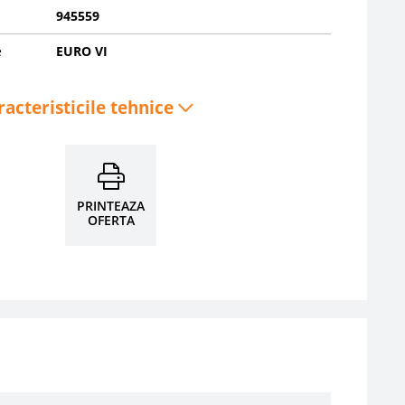
945559
e
EURO VI
racteristicile tehnice
PRINTEAZA
OFERTA