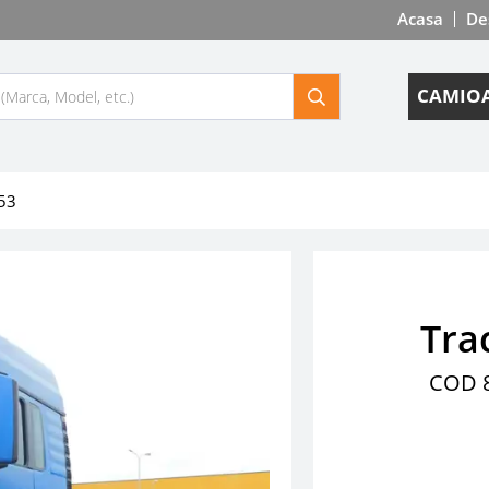
Acasa
De
CAMIOA
53
Tra
COD 8