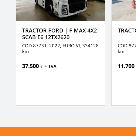
TRACTOR FORD | F MAX 4X2
TRACTO
SCAB E6 12TX2620
COD 87731, 2022,
EURO VI,
334128
COD 877
km
km
37.500
11.700
€ +
TVA