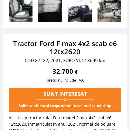
Tractor Ford F max 4x2 scab e6
12tx2620
COD 87222, 2021, EURO VI, 513699 km
32.700
€
pretul nu include TVA
SUNT INTERESAT
Solicita oferta si raspundem in cel mai scurt timp
Acest cap tractor rulat Ford model F max 4x2 scab e6
12tx2620, inmatriculat in anul 2021, normal de poluare