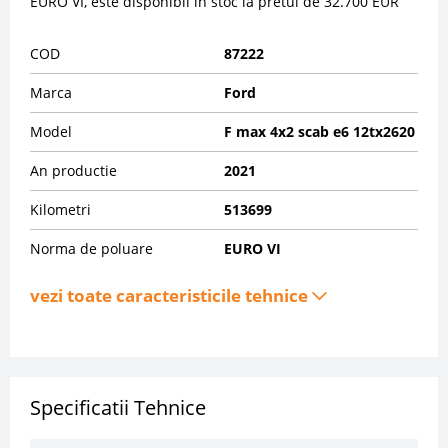
EURO VI, este disponibil in stoc la pretul de 32.700 EUR
COD
87222
Marca
Ford
Model
F max 4x2 scab e6 12tx2620
An productie
2021
Kilometri
513699
Norma de poluare
EURO VI
vezi toate caracteristicile tehnice
Specificatii Tehnice