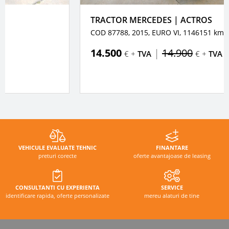
TRACTOR MERCEDES | ACTROS
COD 87788, 2015,
EURO VI,
1146151 km
14.500
|
14.900
€ +
TVA
€ +
TVA
VEHICULE EVALUATE TEHNIC
FINANTARE
preturi corecte
oferte avantajoase de leasing
CONSULTANTI CU EXPERIENTA
SERVICE
identificare rapida, oferte personalizate
mereu alaturi de tine