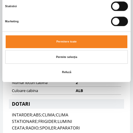
Suspensii fata
SPRING
Statistici
Suspensii spate
PNEUMATIC
Inaltime cuplare mm
1130.0
Marketing
CAROSERIE
Permitere toate
Tip caroserie
Autotractor
Dimensiuni caroserie
5911.0 X 2540.0 X 3925.0
Permite selecția
CABINA
Refuză
Tip cabina
LONG
Numar locuri cabina
2
Culoare cabina
ALB
DOTARI
INTARDER;ABS;CLIMA;CLIMA
STATIONARE;FRIGIDER;LUMINI
CEATA;RADIO;SPOILER;APARATORI