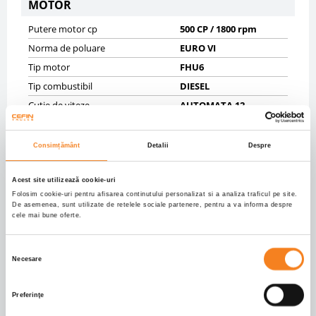
MOTOR
Putere motor cp
500 CP / 1800 rpm
Norma de poluare
EURO VI
Tip motor
FHU6
Tip combustibil
DIESEL
Cutie de viteze
AUTOMATA 12
Cilindree cmc
12740
Consimțământ
Detalii
Despre
SASIU
Masa maxima autorizata kg
18000
Acest site utilizează cookie-uri
Folosim cookie-uri pentru afisarea continutului personalizat si a analiza traficul pe site.
Masa proprie kg
8547
De asemenea, sunt utilizate de retelele sociale partenere, pentru a va informa despre
cele mai bune oferte.
Anvelope
30% 385/65R22,5;30%
315/70R22,5
Axe
4X2
Selecția
Necesare
Ampatament mm
3800
consimțământului
Frane fata
DISK
Preferinţe
Frane spate
DISK