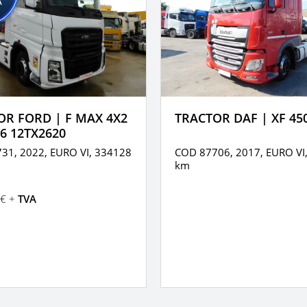
OR FORD | F MAX 4X2
TRACTOR DAF | XF 45
6 12TX2620
31, 2022,
EURO VI,
334128
COD 87706, 2017,
EURO VI
km
€ +
TVA