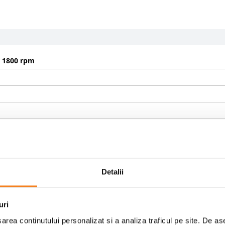
/ 1800 rpm
I
TA 12
Detalii
uri
area continutului personalizat si a analiza traficul pe site. De a