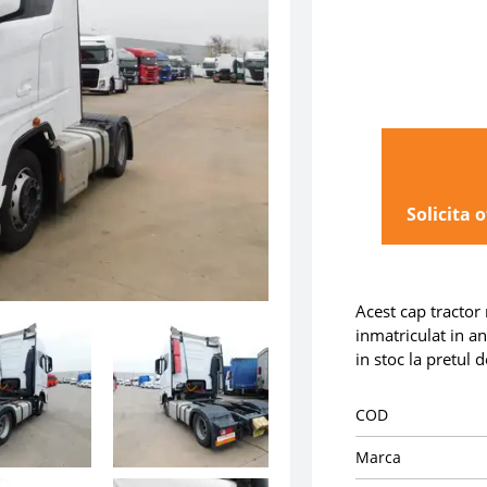
Solicita 
Acest cap tractor
inmatriculat in a
in stoc la pretul
COD
Marca