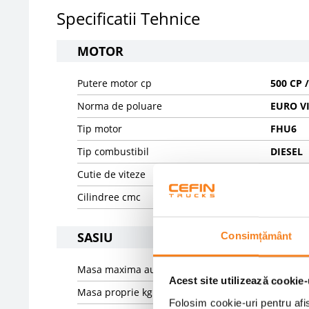
Specificatii Tehnice
MOTOR
Putere motor cp
500 CP 
Norma de poluare
EURO V
Tip motor
FHU6
Tip combustibil
DIESEL
Cutie de viteze
AUTOMA
Cilindree cmc
12740
SASIU
Consimțământ
Masa maxima autorizata kg
18000
Acest site utilizează cookie-
Masa proprie kg
8386
Folosim cookie-uri pentru afis