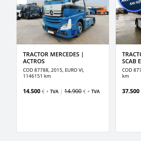
TRACTOR MERCEDES |
TRACT
ACTROS
SCAB E
59
COD 87788, 2015,
EURO VI,
COD 877
1146151 km
km
14.500
14.900
37.500
|
€ +
TVA
€ +
TVA