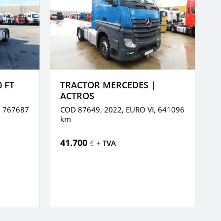
0 FT
TRACTOR MERCEDES |
T
ACTROS
,
767687
COD 87649, 2022,
EURO VI,
641096
C
km
k
41.700
4
€ +
TVA