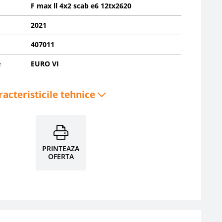
F max ll 4x2 scab e6 12tx2620
2021
407011
e
EURO VI
racteristicile tehnice
PRINTEAZA
OFERTA