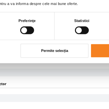
/60R22,5;90% 295/60R22,5
entru a va informa despre cele mai bune oferte.
Preferinţe
Statistici
TIC
Permite selecția
ctor