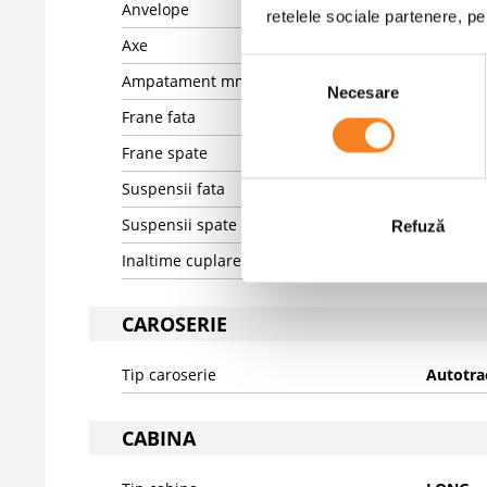
Anvelope
40% 315
retelele sociale partenere, p
Axe
4X2
Selecția
Ampatament mm
3590
Necesare
consimțământului
Frane fata
DISK
Frane spate
DISK
Suspensii fata
SPRING
Suspensii spate
PNEUMA
Refuză
Inaltime cuplare mm
1000.0
CAROSERIE
Tip caroserie
Autotra
CABINA