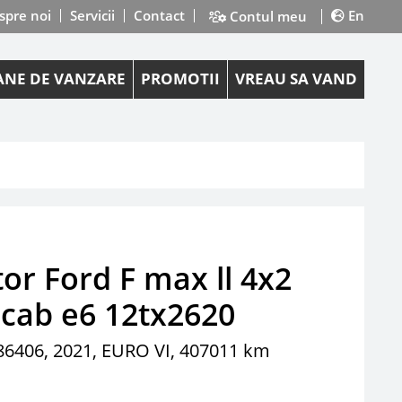
spre noi
Servicii
Contact
En
Contul meu
NE DE VANZARE
PROMOTII
VREAU SA VAND
tor Ford F max ll 4x2
scab e6 12tx2620
6406, 2021, EURO VI, 407011 km