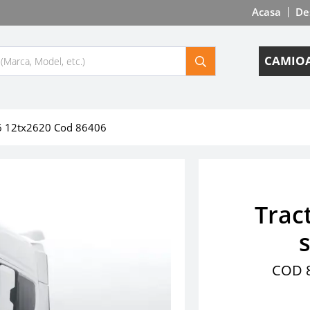
Acasa
De
CAMIOA
 e6 12tx2620 Cod 86406
Trac
COD 8