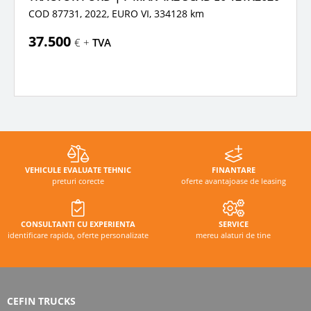
COD 87731, 2022,
EURO VI,
334128 km
37.500
€ +
TVA
VEHICULE EVALUATE TEHNIC
FINANTARE
preturi corecte
oferte avantajoase de leasing
CONSULTANTI CU EXPERIENTA
SERVICE
identificare rapida, oferte personalizate
mereu alaturi de tine
CEFIN TRUCKS