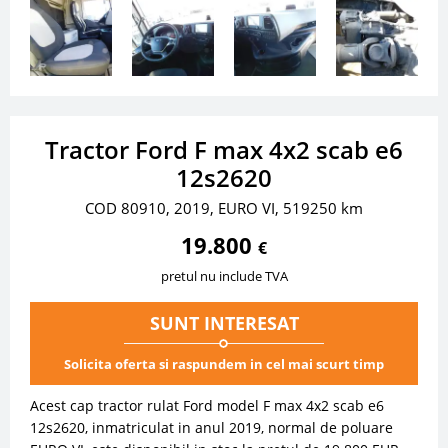
Tractor Ford F max 4x2 scab e6
12s2620
COD 80910, 2019, EURO VI, 519250 km
19.800
€
pretul nu include TVA
SUNT INTERESAT
Solicita oferta si raspundem in cel mai scurt timp
Acest cap tractor rulat Ford model F max 4x2 scab e6
12s2620, inmatriculat in anul 2019, normal de poluare