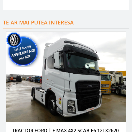
TE-AR MAI PUTEA INTERESA
TRACTOR FORD | F MAX 4X2 SCAB E6 12TX2620