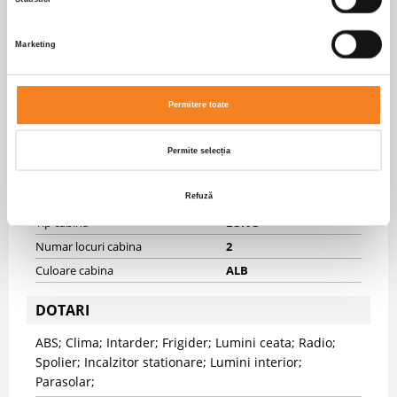
Frane spate
DISK
Suspensii fata
SPRING
Marketing
Suspensii spate
PNEUMATIC
Inaltime cuplare mm
1130.0
Permitere toate
CAROSERIE
Tip caroserie
Autotractor
Permite selecția
CABINA
Refuză
Tip cabina
LONG
Numar locuri cabina
2
Culoare cabina
ALB
DOTARI
ABS; Clima; Intarder; Frigider; Lumini ceata; Radio;
Spolier; Incalzitor stationare; Lumini interior;
Parasolar;