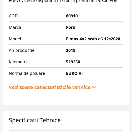
EURO VI, este disponibil in stoc la pretul de 19.800 EUR
COD
80910
Marca
Ford
Model
F max 4x2 scab e6 12s2620
An productie
2019
Kilometri
519250
Norma de poluare
EURO VI
vezi toate caracteristicile tehnice
Specificatii Tehnice