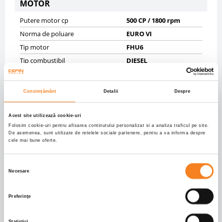
MOTOR
Putere motor cp
500 CP / 1800 rpm
Norma de poluare
EURO VI
Tip motor
FHU6
Tip combustibil
DIESEL
Cutie de viteze
AUTOMAT 12
Cilindree cmc
12740
Consimțământ
Detalii
Despre
SASIU
Acest site utilizează cookie-uri
Masa maxima autorizata kg
18000
Folosim cookie-uri pentru afisarea continutului personalizat si a analiza traficul pe site.
De asemenea, sunt utilizate de retelele sociale partenere, pentru a va informa despre
Masa proprie kg
8384
cele mai bune oferte.
Sarcina utila kg
9616
Selecția
Anvelope
70% 315/70R22,5; 70%
Necesare
315/70R22,5;
consimțământului
Axe
4X2
Preferinţe
Ampatament mm
3590
Frane fata
DISK
Statistici