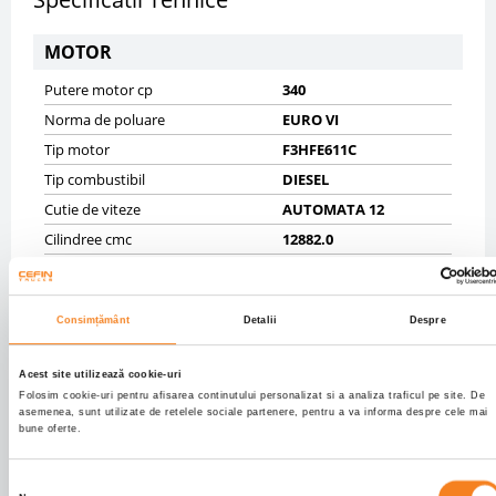
MOTOR
Putere motor cp
340
Norma de poluare
EURO VI
Tip motor
F3HFE611C
Tip combustibil
DIESEL
Cutie de viteze
AUTOMATA 12
Cilindree cmc
12882.0
SASIU
Consimțământ
Detalii
Despre
Masa maxima autorizata kg
32000
Masa proprie kg
14050
Acest site utilizează cookie-uri
Anvelope
5% 385/65R22,5;10%
Folosim cookie-uri pentru afisarea continutului personalizat si a analiza traficul pe site. De
385/65R22,5;10%
asemenea, sunt utilizate de retelele sociale partenere, pentru a va informa despre cele mai
315/80R22,5;40%
bune oferte.
315/80R22,5
Axe
8X4
Selecția