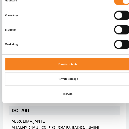
Frane fata
DISK
Necesare
consimțământului
Frane spate
DRUM
Preferinţe
Suspensii fata
SPRING
Suspensii spate
SPRING
Statistici
CAROSERIE
Marketing
Tip caroserie
Tipper
Info caroserie
Basculanta
TrilateralaSCHWARZMULLER
Permitere toate
CABINA
Permite selecția
Tip cabina
SHORT
Numar locuri cabina
2
Refuză
Culoare cabina
GRI
DOTARI
ABS;CLIMA;JANTE
ALIAJ;HYDRAULICS;PTO;POMPA;RADIO;LUMINI