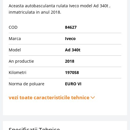
Aceasta autobasculanta rulata Iveco model Ad 340t ,
inmatriculata in anul 2018.
COD
84627
Marca
Iveco
Model
Ad 340t
An productie
2018
Kilometri
197058
Norma de poluare
EURO VI
vezi toate caracteristicile tehnice
Specificatii Tehnice