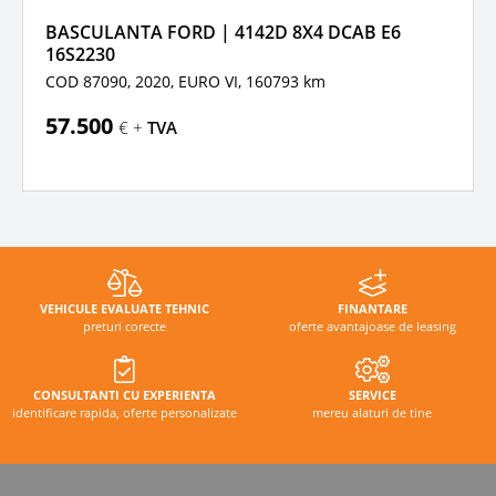
BASCULANTA FORD | 4142D 8X4 DCAB E6
16S2230
COD 87090, 2020,
EURO VI,
160793 km
57.500
€ +
TVA
VEHICULE EVALUATE TEHNIC
FINANTARE
preturi corecte
oferte avantajoase de leasing
CONSULTANTI CU EXPERIENTA
SERVICE
identificare rapida, oferte personalizate
mereu alaturi de tine