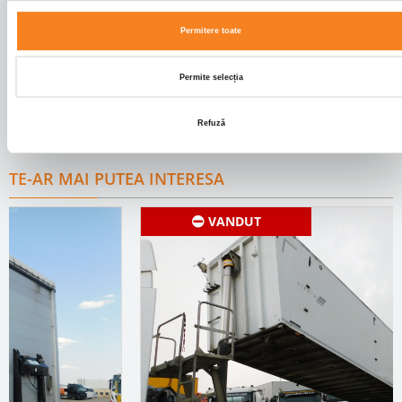
Culoare cabina
ROSU
Permitere toate
DOTARI
Permite selecția
ABS;HYDRAULICS;AXA LIFTANTA;USA SPATE
Refuză
TE-AR MAI PUTEA INTERESA
VANDUT