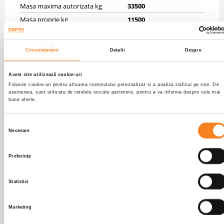
Masa maxima autorizata kg
33500
Masa proprie kg
11500
Anvelope
5% 385/65R22,5;5%
385/65R22,5;5%
385/65R22,5
Consimțământ
Detalii
Despre
Axe
3
Frane fata
DRUM
Acest site utilizează cookie-uri
Folosim cookie-uri pentru afisarea continutului personalizat si a analiza traficul pe site. De
Frane spate
DRUM
asemenea, sunt utilizate de retelele sociale partenere, pentru a va informa despre cele mai
bune oferte.
Suspensii fata
PNEUMATIC
Suspensii spate
PNEUMATIC
Selecția
Necesare
consimțământului
CAROSERIE
Tip caroserie
Tipper cereale
Preferinţe
Dimensiuni caroserie
9400.0 X 2400.0 X 1900.0
Volum caroserie
42.86
Statistici
Info caroserie
OK KARDESLER
Marketing
CABINA