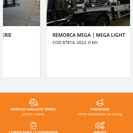
REMORCA MEGA | MEGA LIGHT
COD 87814, 2022,
0 km
VEHICULE EVALUATE TEHNIC
FINANTARE
preturi corecte
oferte avantajoase de leasing
CONSULTANTI CU EXPERIENTA
SERVICE