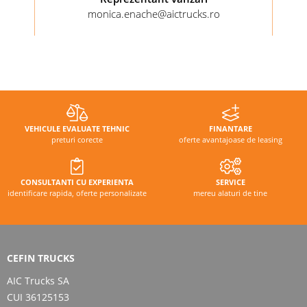
monica.enache@aictrucks.ro
VEHICULE EVALUATE TEHNIC
FINANTARE
preturi corecte
oferte avantajoase de leasing
CONSULTANTI CU EXPERIENTA
SERVICE
identificare rapida, oferte personalizate
mereu alaturi de tine
CEFIN TRUCKS
AIC Trucks SA
CUI 36125153