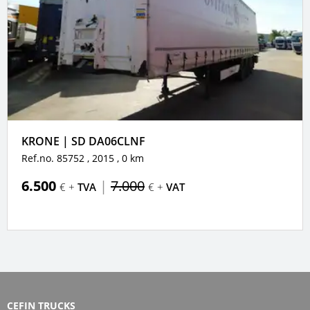
KRONE | SD DA06CLNF
Ref.no. 85752
, 2015
, 0 km
6.500
|
7.000
€ +
TVA
€ +
VAT
CEFIN TRUCKS