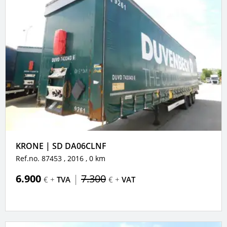
KRONE | SD DA06CLNF
Ref.no. 87453
, 2016
, 0 km
6.900
|
7.300
€ +
TVA
€ +
VAT