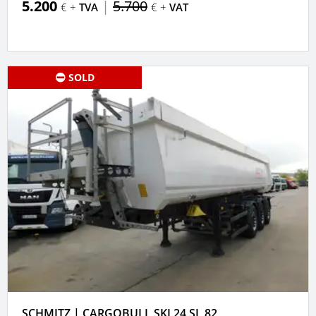
5.200
|
5.700
€ +
TVA
€ +
VAT
SOLD
SCHMITZ | CARGOBULL SKI 24 SL 82