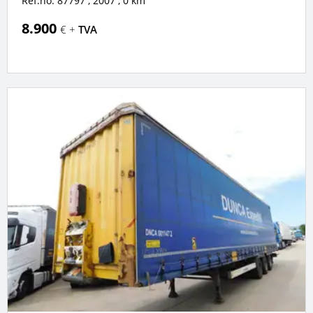
Ref.no. 87797
, 2007
, 0 km
8.900
€ +
TVA