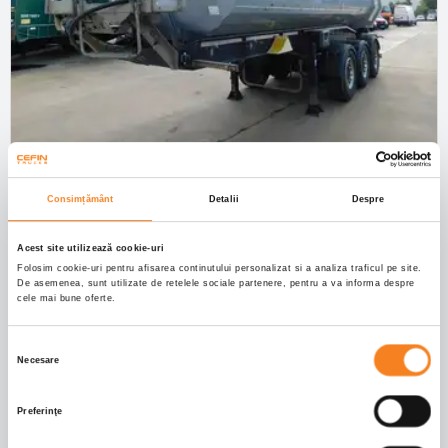
SCHWARZMULLER | K SERIE
Consimțământ
Detalii
Despre
Ref.no. 87619
, 2020
, 0 km
19.700
€ +
TVA
Acest site utilizează cookie-uri
Folosim cookie-uri pentru afisarea continutului personalizat si a analiza traficul pe site.
De asemenea, sunt utilizate de retelele sociale partenere, pentru a va informa despre
cele mai bune oferte.
SOLD
Selecția
Necesare
consimțământului
Preferinţe