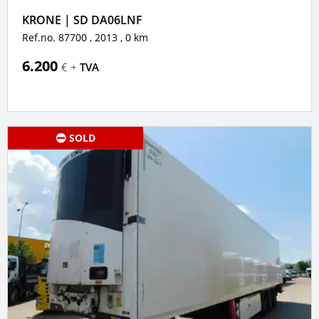
KRONE | SD DA06LNF
Ref.no. 87700
, 2013
, 0 km
6.200
€ +
TVA
SOLD