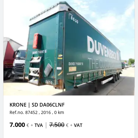
KRONE | SD DA06CLNF
Ref.no. 87452
, 2016
, 0 km
7.000
|
7.500
€ +
TVA
€ +
VAT