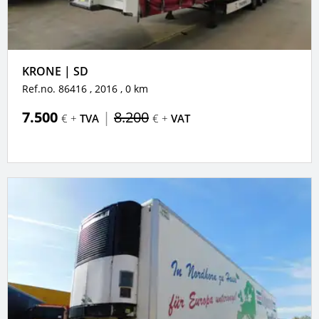
KRONE | SD
Ref.no. 86416
, 2016
, 0 km
7.500
|
8.200
€ +
TVA
€ +
VAT