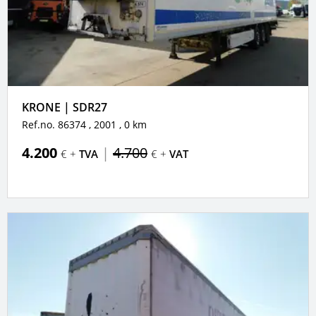
KRONE | SDR27
Ref.no. 86374
, 2001
, 0 km
4.200
|
4.700
€ +
TVA
€ +
VAT