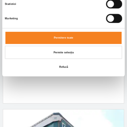
Statistici
Marketing
Permitere toate
Permite selecția
WIELTON | NW 3
Refuză
Ref.no. 86664
, 2021
, 0 km